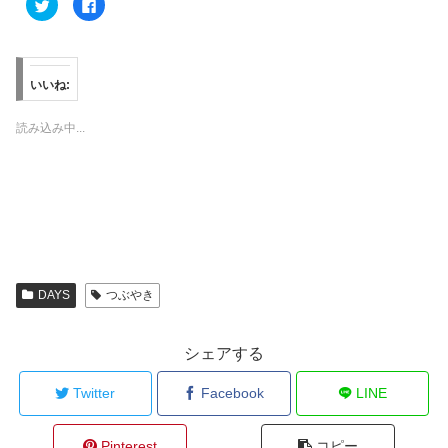
ク
F
リ
a
ッ
c
ク
e
し
b
て
o
T
o
w
k
いいね:
i
で
t
共
t
有
読み込み中...
e
す
r
る
で
に
共
は
有
ク
(
リ
新
ッ
し
ク
い
し
ウ
て
ィ
く
ン
だ
ド
さ
ウ
い
DAYS
つぶやき
で
(
開
新
き
し
ま
い
す
ウ
シェアする
)
ィ
ン
ド
Twitter
Facebook
LINE
ウ
で
開
き
ま
Pinterest
コピー