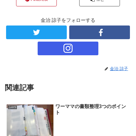
す
)
金治 諒子をフォローする
金治 諒子
関連記事
ワーママの書類整理3つのポイン
DAYS
ト