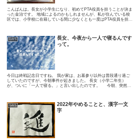
こんばんは。長女が小学生になり、初めてPTA役員を担うことが決ま
った金治です。 地域によるのかもしれませんが、私が住んでいる校
区では、小学校に在籍している間に少なくとも一度はPTA役員を担う
ことになっています。 新型コロナウイ...
長女、今夜から一人で寝るんです
DAYS
って。
今日は終戦記念日ですね。 我が家は、お墓参り以外は普段通り過ご
していたのですが、今朝事件が起きました。 長女（小学二年生）
が、ついに「一人で寝る。」と言い出したのです。 今朝、突然
「キャノピーが欲しい！」と言い...
2022年やめることと、漢字一文
DAYS
字