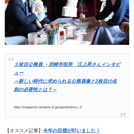
２枚目公務員 ・尼崎市役所 江上昇さんインタビ
ュー
～新しい時代に求められる公務員像と2枚目の名
刺の必要性とは？～
https://magazine.nimaime.or.jp/egaminoboru_1/
【オススメ記事】
今年の目標が叶いました！