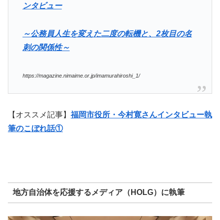
ンタビュー
～公務員人生を変えた二度の転機と、2枚目の名
刺の関係性～
https://magazine.nimaime.or.jp/imamurahiroshi_1/
【オススメ記事】
福岡市役所・今村寛さんインタビュー
執
筆のこぼれ話①
地方自治体を応援するメディア（HOLG）に執筆