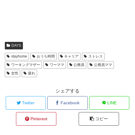
r
る
で
に
共
は
有
ク
(
リ
新
ッ
し
ク
い
し
ウ
て
ィ
く
ン
だ
ド
さ
ウ
い
DAYS
で
(
開
新
き
し
stayhome
おうち時間
キャリア
ストレス
ま
い
す
ウ
ワーキングマザー
ワーママ
公務員
公務員ママ
)
ィ
ン
ド
女性
疲れ
ウ
で
開
き
シェアする
ま
す
)
Twitter
Facebook
LINE
Pinterest
コピー