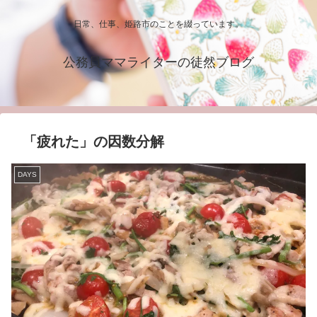
日常、仕事、姫路市のことを綴っています。
公務員ママライターの徒然ブログ
「疲れた」の因数分解
DAYS