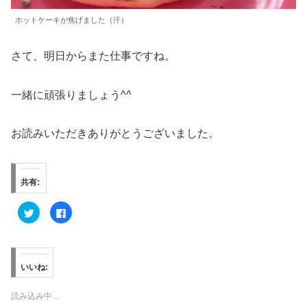
ホットケーキが焦げました（汗）
さて、明日からまた仕事ですね。
一緒に頑張りましょう^^
お読みいただきありがとうございました。
共有:
ク
F
リ
a
ッ
c
ク
e
し
b
て
o
T
o
w
k
いいね:
i
で
t
共
t
有
読み込み中...
e
す