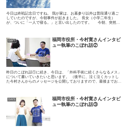
今日は終戦記念日ですね。 我が家は、お墓参り以外は普段通り過ご
していたのですが、今朝事件が起きました。 長女（小学二年生）
が、ついに「一人で寝る。」と言い出したのです。 今朝、突然
「キャノピーが欲しい！」と言い...
福岡市役所・今村寛さんインタビ
DAYS
ュー執筆のこぼれ話②
昨日のこぼれ話①に続き、今日は、「外科手術に続くさらなるメス」
について書いていきたいと思います。 （後半に、泣く泣くカットし
た今村さんからのメッセージを公開しておりますので、最後までお付
き合いください^^） ...
福岡市役所・今村寛さんインタビ
DAYS
ュー執筆のこぼれ話③