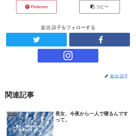
す
)
Pinterest
コピー
金治 諒子をフォローする
金治 諒子
関連記事
長女、今夜から一人で寝るんです
DAYS
って。