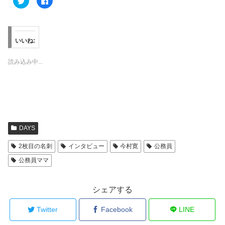
リ
a
ッ
c
ク
e
し
b
て
o
T
o
w
k
いいね:
i
で
t
共
t
有
読み込み中...
e
す
r
る
で
に
共
は
有
ク
(
リ
新
ッ
し
ク
い
し
ウ
て
ィ
く
DAYS
ン
だ
ド
さ
ウ
い
2枚目の名刺
インタビュー
今村寛
公務員
で
(
開
新
公務員ママ
き
し
ま
い
す
ウ
)
ィ
ン
シェアする
ド
ウ
で
Twitter
Facebook
LINE
開
き
ま