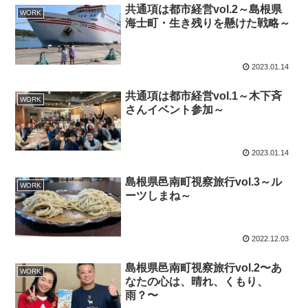
共通項は都市経営vol.2～島根県
WORK
海士町・生き残りを懸けた戦略～
2023.01.14
共通項は都市経営vol.1～木下斉
WORK
さんイベント参加～
2023.01.14
島根県邑南町視察旅行vol.3～ル
WORK
ーツしまね～
2022.12.03
島根県邑南町視察旅行vol.2〜あ
WORK
なたの心は、晴れ、くもり、
雨？〜