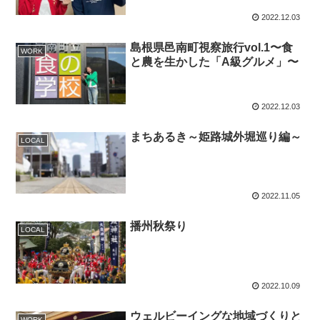
2022.12.03
島根県邑南町視察旅行vol.1〜食
WORK
と農を生かした「A級グルメ」〜
2022.12.03
まちあるき～姫路城外堀巡り編～
LOCAL
2022.11.05
播州秋祭り
LOCAL
2022.10.09
ウェルビーイングな地域づくりと
WORK