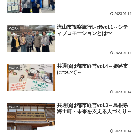
2023.01.14
流山市視察旅行レポvol.1～シテ
WORK
ィプロモーションとは〜
2023.01.14
共通項は都市経営vol.4～姫路市
WORK
について～
2023.01.14
共通項は都市経営vol.3～島根県
WORK
海士町・未来を支える人づくり～
2023.01.14