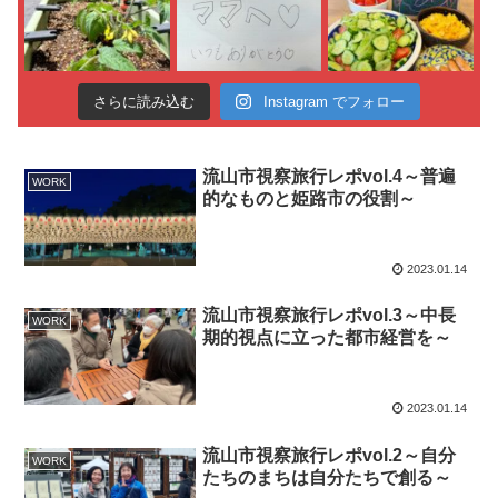
さらに読み込む
Instagram でフォロー
流山市視察旅行レポvol.4～普遍
WORK
的なものと姫路市の役割～
2023.01.14
流山市視察旅行レポvol.3～中長
WORK
期的視点に立った都市経営を～
2023.01.14
流山市視察旅行レポvol.2～自分
WORK
たちのまちは自分たちで創る～