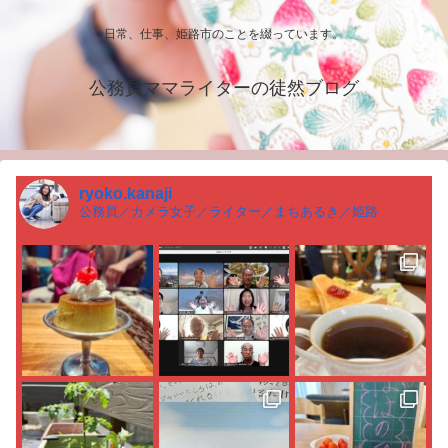
日常、仕事、姫路市のことを綴っています。
公務員ママライターの徒然ブログ
ryoko.kanaji
公務員／カメラ女子／ライター／まちあるき／姫路