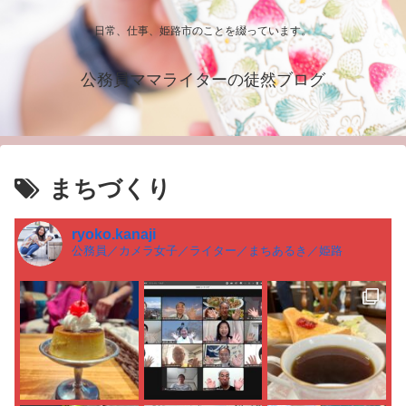
日常、仕事、姫路市のことを綴っています。
公務員ママライターの徒然ブログ
まちづくり
ryoko.kanaji
公務員／カメラ女子／ライター／まちあるき／姫路