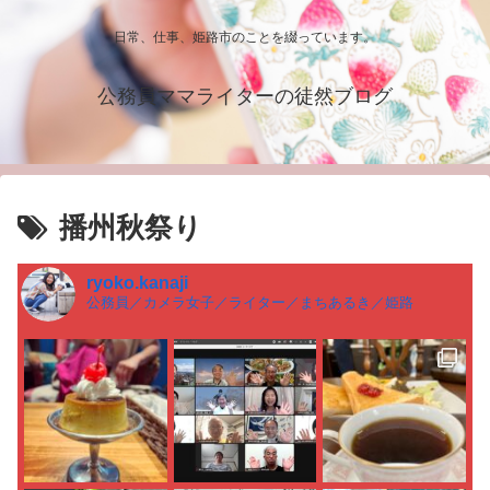
日常、仕事、姫路市のことを綴っています。
公務員ママライターの徒然ブログ
播州秋祭り
ryoko.kanaji
公務員／カメラ女子／ライター／まちあるき／姫路