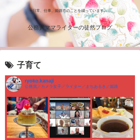
日常、仕事、姫路市のことを綴っています。
公務員ママライターの徒然ブログ
子育て
ryoko.kanaji
公務員／カメラ女子／ライター／まちあるき／姫路